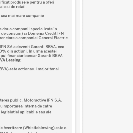
ificat produsele pentru a oferi
le si de retail.
t cea mai mare companie
lte doua companii specializate în
ite de consum) si Domenia Credit IFN
inanciare a companiei General Electric.
e IFN SA a devenit Garanti BBVA, cea
0% din actiuni. În urma acestei
rupul financiar bancar Garanti BBVA
BVA Leasing
.
VA) este actionarul majoritar al
interes public, Motoractive IFN S.A.
 raportarea interna de catre
legislatiei aplicabile sau ale
de Avertizare (Whistleblowing) este o