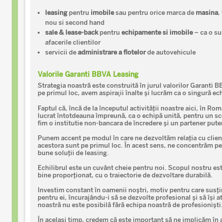
leasing
pentru
imobile
sau pentru orice marca de
masina
,
nou si second hand
sale & lease-back
pentru
echipamente si imobile
– ca o sur
afacerile clientilor
servicii de
administrare a flotelor
de autovehicule
Valorile Garanti BBVA Leasing
Strategia noastră este construită în jurul valorilor Garanti 
pe primul loc, avem aspiraţii înalte și lucrăm ca o singură ec
Faptul că, încă de la începutul activității noastre aici, în R
lucrat întotdeauna împreună, ca o echipă unită, pentru un s
fim o institutie non-bancara de încredere și un partener puter
Punem accent pe modul în care ne dezvoltăm relația cu clienț
acestora sunt pe primul loc. În acest sens, ne concentrăm pe 
bune soluții de leasing.
Echilibrul este un cuvânt cheie pentru noi. Scopul nostru es
bine proporționat, cu o traiectorie de dezvoltare durabilă.
Investim constant în oamenii noștri, motiv pentru care susți
pentru ei, încurajându-i să se dezvolte profesional și să își a
noastră nu este posibilă fără echipa noastră de profesioniști
În același timp, credem că este important să ne implicăm în a