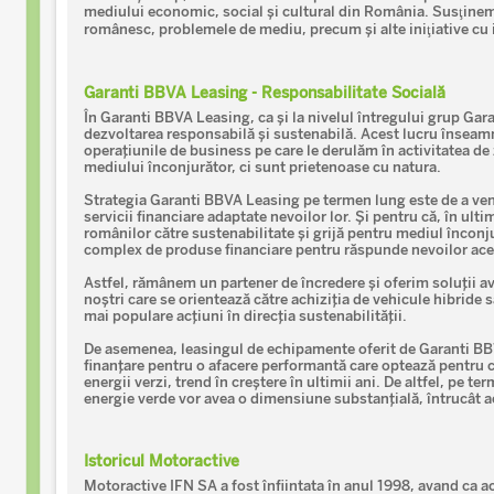
mediului economic, social și cultural din România. Susţinem 
românesc, problemele de mediu, precum şi alte iniţiative cu
Garanti BBVA Leasing - Responsabilitate Socială
În Garanti BBVA Leasing, ca și la nivelul întregului grup Gar
dezvoltarea responsabilă și sustenabilă. Acest lucru însea
operațiunile de business pe care le derulăm în activitatea de 
mediului înconjurător, ci sunt prietenoase cu natura.
Strategia Garanti BBVA Leasing pe termen lung este de a veni
servicii financiare adaptate nevoilor lor. Și pentru că, în ulti
românilor către sustenabilitate și grijă pentru mediul înconj
complex de produse financiare pentru răspunde nevoilor ace
Astfel, rămânem un partener de încredere și oferim soluții av
noștri care se orientează către achiziția de vehicule hibride s
mai populare acțiuni în direcția sustenabilității.
De asemenea, leasingul de echipamente oferit de Garanti BB
finanțare pentru o afacere performantă care optează pentr
energii verzi, trend în creștere în ultimii ani. De altfel, pe te
energie verde vor avea o dimensiune substanțială, întrucât ac
Istoricul Motoractive
Motoractive IFN SA a fost înfiintata în anul 1998, avand ca ac