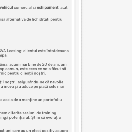
vehicul
comercial si
echipament
, atat
sa alternativa de lichiditati pentru
BBVA Leasing: clientul este întotdeauna
hipă.
omânia, acum mai bine de 20 de ani, am
cop comun, este ceea ce ne-a făcut să
nic pentru clienții noștri.
ii noștri, asigurându-ne că nevoile
a inova și a aduce pe piață cele mai
te acela de a menține un portofoliu
nem diferite sesiuni de training
tingă potențialul. Ştim că evoluția
.
cțiuni care au un efect pozitiv asupra