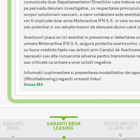
comunicata doar Departamentelor/Directiilor care trebuie sa 
pe perioada derularii investigatiei, cu respectarea principiulu
scopul solutionarii sesizarii, a caror colaborare este esenti
vor fi implicate doar ariile Motoractive IFN S.A. in care nu exi
sau potential si vor adopta masuri de atenuare atunci cand su
Avertizorii joaca un rol esential in prevenirea si detectarea
urmare Motoractive IFN S.A. asigura protectia avertizorilor, 
cu buna-credinta fapte sau actiuni prin Canalul de Avertizar
represalii sau alte consecinte adverse pentru transmiterea rap
sau criticate ca urmare a unei solutii negative.
Informatii suplimentare si prezentarea modalitatilor de rapor
(Whistleblowing) regasiti urmand linkul:
Anexa MA
GARANTI
GARANTI BBVA
RETEA UNITATI
BBVA
LEASING
SI ATM-URI