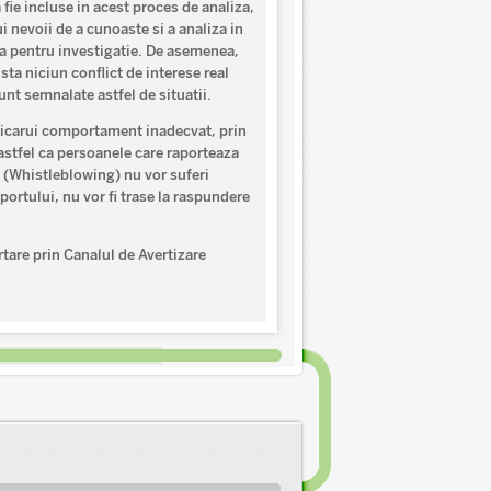
fie incluse in acest proces de analiza,
i nevoii de a cunoaste si a analiza in
ala pentru investigatie. De asemenea,
sta niciun conflict de interese real
nt semnalate astfel de situatii.
 oricarui comportament inadecvat, prin
astfel ca persoanele care raporteaza
e (Whistleblowing) nu vor suferi
ortului, nu vor fi trase la raspundere
tare prin Canalul de Avertizare