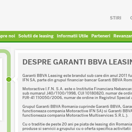
STIRI
pre noi
Solutii de leasing
Informatii Utile
Parteneri
Revanza
DESPRE GARANTI BBVA LEASI
Garanti BBVA Leasing este brandul sub care din anul 2011 
IFN SA, parte din grupul financiar-bancar Garanti BBVA Rom
Motoractive I.F.N. S.A. este o Institutie Financiara Nebancar
sub numarul J40/1100/1998, CUI 10180820, numar de ordine 
PJR-41 110050/2006, numar de ordine in Registrul Special
Grupul Garanti BBVA Romania cuprinde Garanti BBVA, Garan
functioneaza compania Motoractive IFN SA) si Garanti BBV
functioneaza compania Motoractive Multiservices S.R.L.).
Cu o traditie de peste 20 ani pe piata de leasing din Roma
produse si servicii a grupului cu o oferta specifica activitatii