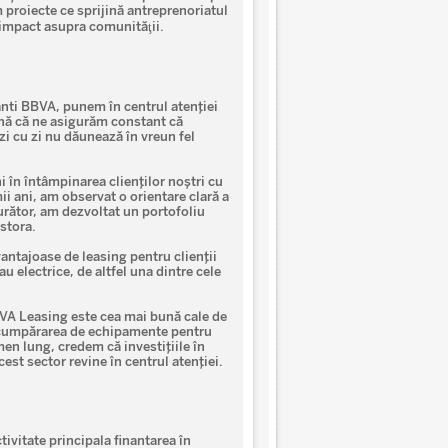
proiecte ce sprijină antreprenoriatul
 impact asupra comunităţii.
anti BBVA, punem în centrul atenției
mnă că ne asigurăm constant că
zi cu zi nu dăunează în vreun fel
 în întâmpinarea clienților noștri cu
mii ani, am observat o orientare clară a
urător, am dezvoltat un portofoliu
stora.
antajoase de leasing pentru clienții
au electrice, de altfel una dintre cele
VA Leasing este cea mai bună cale de
u cumpărarea de echipamente pentru
rmen lung, credem că investițiile în
est sector revine în centrul atenției.
tivitate principala finantarea în