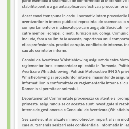
parte esentiala a sistemului de conformitate al Motoractive I
stabilite pentru a garanta aplicarea efectiva a procedurilor 
Acest canal transpune in cadrul normativ intern prevederile 
avertizorilor in interes public si reprezinta, de asemenea, o 
comportamentelor inadecvate pe care angajatii Societatii le 
catre membrii echipei, clienti, furnizori sau colegi. Comunic
include, fara a se limita la aceasta, raportarea unui comporta
etica profesionala, practici corupte, conflicte de interese, in
sau ale cerintelor interne.
Canalul de Avertizare Whistleblowing asigurat de catre Mot
reglementarilor si standardelor aplicabile in Romania, Polit
Avertizare Whistleblowing, Politicii Motoractive IFN SA priv
Whistleblowing si procedurilor interne, masurilor de asigurare
informatiilor in conformitate cu reglementarile interne si cu
Romania si permite anonimatul.
Departamentul Conformitate proceseaza cu atentie si prompti
primeste, asigurandu-se ca acestea sunt investigate si rezol
interne de gestionare ale Canalului de Avertizare (Whistlebl
Sesizarile sunt analizate in mod obiectiv, impartial si in mod
care au transmis sesizari este confidentiala. Informatia in le