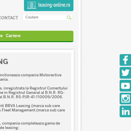
CONTACT
re
Cariere
NG
functioneaza compania Motoractive
ania.
a, inregistrata la Registrul Comertului
in Registrul General al B.N.R. RG-
 al B.N.R. RS-PJR-41-110009/2006.
ti BBVA Leasing (marca sub care
A Fleet Management (marca sub care
nia, compania completeaza gama de
 de leasing: