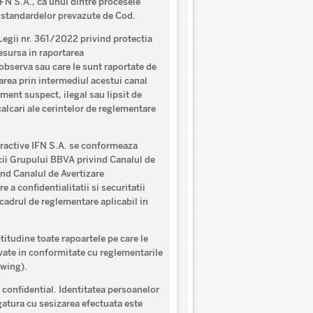
FN S.A., ca unul dintre procesele
si standardelor prevazute de Cod.
Legii nr. 361/2022 privind protectia
resursa in raportarea
observa sau care le sunt raportate de
area prin intermediul acestui canal
ment suspect, ilegal sau lipsit de
calcari ale cerintelor de reglementare
oractive IFN S.A. se conformeaza
icii Grupului BBVA privind Canalul de
ind Canalul de Avertizare
 a confidentialitatii si securitatii
 cadrul de reglementare aplicabil in
tudine toate rapoartele pe care le
vate in conformitate cu reglementarile
owing).
 confidential. Identitatea persoanelor
gatura cu sesizarea efectuata este