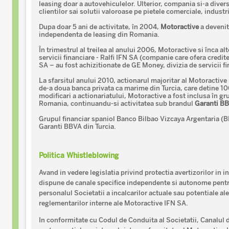
leasing doar a autovehiculelor. Ulterior, compania si-a divers
clientilor sai solutii valoroase pe pietele comerciale, industria
Dupa doar 5 ani de activitate, în 2004,
Motoractive
a deveni
independenta de leasing din Romania.
În trimestrul al treilea al anului 2006, Motoractive si înca a
servicii financiare - Ralfi IFN SA (companie care ofera cred
SA – au fost achizitionate de GE Money, divizia de servicii f
La sfarsitul anului 2010, actionarul majoritar al Motoractiv
de-a doua banca privata ca marime din Turcia, care detine 10
modificari a actionariatului, Motoractive a fost inclusa în g
Romania, continuandu-si activitatea sub brandul
Garanti B
Grupul financiar spaniol Banco Bilbao Vizcaya Argentaria (BB
Garanti BBVA din Turcia.
Politica Whistleblowing
Avand in vedere legislatia privind protectia avertizorilor in 
dispune de canale specifice independente si autonome pentru
personalul Societatii a incalcarilor actuale sau potentiale ale 
reglementarilor interne ale Motoractive IFN SA.
In conformitate cu Codul de Conduita al Societatii, Canalul 