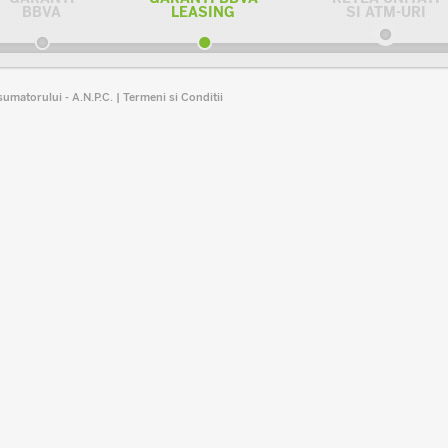
BBVA
LEASING
SI ATM-URI
sumatorului - A.N.P.C.
|
Termeni si Conditii