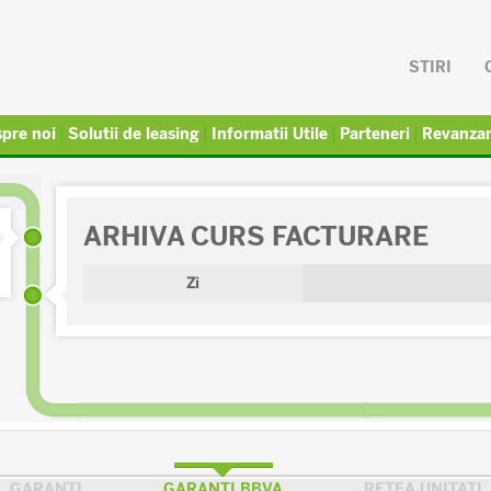
STIRI
pre noi
Solutii de leasing
Informatii Utile
Parteneri
Revanza
ARHIVA CURS FACTURARE
Zi
GARANTI
GARANTI BBVA
RETEA UNITATI