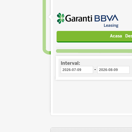
Acasa
Des
Interval:
-