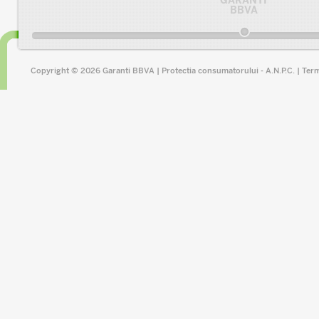
GARANTI
BBVA
Copyright © 2026 Garanti BBVA |
Protectia consumatorului - A.N.P.C.
|
Term